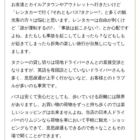
お友達とカイルアタウンやアウトレットへ行きたいけど
「レンタカーで行く?それともバス?タクシー?」と多くの観
光客の方々は悩むと思います。レンタカーは自由が利くけ
ど「誰が運転するの?」「事故は起こさない?」とか心配です
よね。またもしも事故を起こしてしまったら？などもしも
が起きてしまったら折角の楽しい旅行が台無しになってし
まします。
タクシーの貸し切りは現地ドライバーさんとの直接交渉と
なりますが、英語を母国語としていないドライバーさんも
多く、意思疎通が上手く行かないなど、お客様とのトラブ
ルが多いのも事実です。
バスは安くて安心だとしても、歩いていける距離には限界
がありますし、お買い物の荷物をずっと持ち歩くのでは楽
しいショッピングは出来ませんよね。当店の日本人ドライ
バーのリムジンなら荷物を車において手軽に観光・ショッ
ピングもできて、意思疎通もできるので色々なこともその
場で聞くことができます。