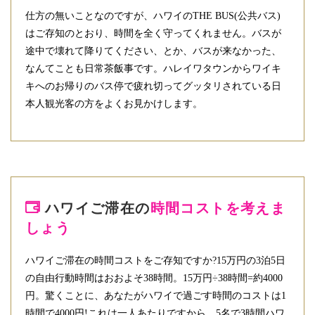
仕方の無いことなのですが、ハワイのTHE BUS(公共バス)
はご存知のとおり、時間を全く守ってくれません。バスが
途中で壊れて降りてください、とか、バスが来なかった、
なんてことも日常茶飯事です。ハレイワタウンからワイキ
キへのお帰りのバス停で疲れ切ってグッタリされている日
本人観光客の方をよくお見かけします。
ハワイご滞在の
時間コストを考えま
しょう
ハワイご滞在の時間コストをご存知ですか?15万円の3泊5日
の自由行動時間はおおよそ38時間。15万円÷38時間=約4000
円。驚くことに、あなたがハワイで過ごす時間のコストは1
時間で4000円!これは一人あたりですから、5名で3時間ハワ